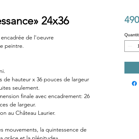
essance» 24x36
490
Quantit
 encadrée de l'oeuvre
te peintre.
ni.
es de hauteur x 36 pouces de largeur
duites seulement.
mension finale avec encadrement: 26
ces de largeur.
ion au Château Laurier.
es mouvements, la quintessence de
a grâce et la plénitude»