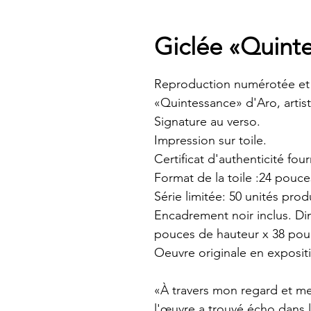
Giclée «Quint
Reproduction numérotée et
«Quintessance» d'Aro, artis
Signature au verso.
Impression sur toile.
Certificat d'authenticité four
Format de la toile :24 pouc
Série limitée: 50 unités pro
Encadrement noir inclus. Di
pouces de hauteur x 38 pou
Oeuvre originale en exposit
«À travers mon regard et m
l'œuvre a trouvé écho dans l