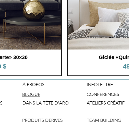
erte» 30x30
pide
Giclée «Qui
Ape
Pr
0 $
49
À PROPOS
INFOLETTRE
BLOGUE
CONFÉRENCES
S
DANS LA TÊTE D'ARO
ATELIERS CRÉATIF
PRODUITS DÉRIVÉS
TEAM BUILDING