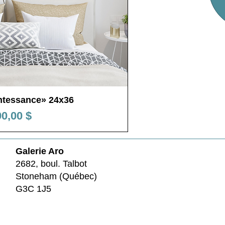
ntessance» 24x36
rçu rapide
ix
0,00 $
Galerie Aro
2682, boul. Talbot
Stoneham (Québec)
G3C 1J5