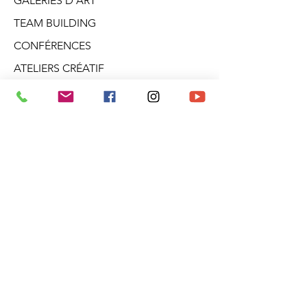
GALERIES D'ART
TEAM BUILDING
CONFÉRENCES
ATELIERS CRÉATIF
DANS LA TÊTE D'ARO
BLOGUE
PRODUITS DÉRIVÉS
À PROPOS
INFOLETTRE
Galerie Aro
2682, boul. Talbot
Stoneham (Québec)
G3C 1J5