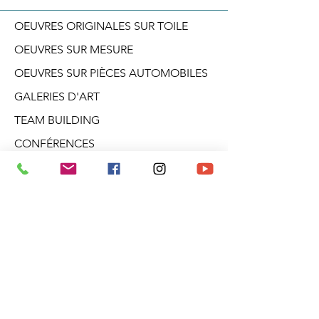
OEUVRES ORIGINALES SUR TOILE
OEUVRES SUR MESURE
OEUVRES SUR PIÈCES AUTOMOBILES
GALERIES D'ART
TEAM BUILDING
CONFÉRENCES
ATELIERS CRÉATIF
DANS LA TÊTE D'ARO
BLOGUE
PRODUITS DÉRIVÉS
À PROPOS
INFOLETTRE
Galerie Aro