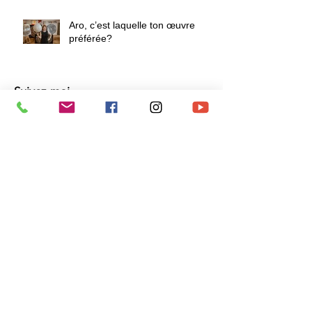
Aro, c’est laquelle ton œuvre
préférée?
Suivez-moi
Follow me
OEUVRES ORIGINALES SUR TOILE
OEUVRES SUR MESURE
OEUVRES SUR PIÈCES AUTOMOBILES
GALERIES D'ART
TEAM BUILDING
CONFÉRENCES